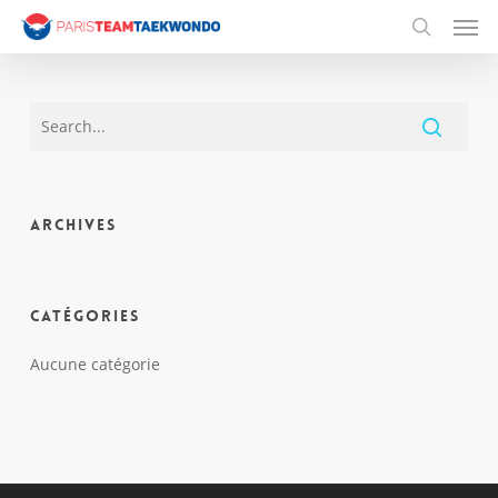
Men
Skip
to
search
main
content
Archives
Catégories
Aucune catégorie