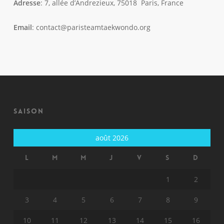
Adresse
: 7, allée d’Andrezieux, 75018 Paris, France
Email
: contact@paristeamtaekwondo.org
Saison
août 2026
L
M
M
J
V
S
D
1
2
3
4
5
6
7
8
9
10
11
12
13
14
15
16