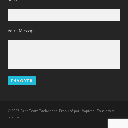
Votre Message
© 2026 Paris Team Taekwondo. Propulsé par
Utopixar
- Tous droits
réservés.