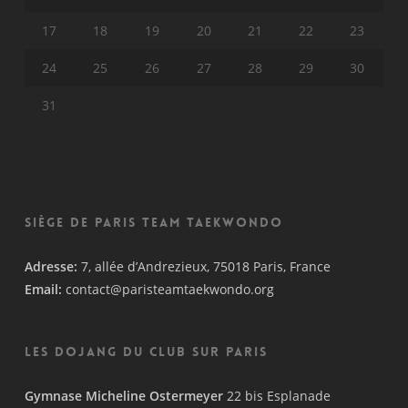
17
18
19
20
21
22
23
24
25
26
27
28
29
30
31
Siège de Paris Team Taekwondo
Adresse:
7, allée d’Andrezieux, 75018 Paris, France
Email:
contact@paristeamtaekwondo.org
Les Dojang du Club sur Paris
Gymnase Micheline Ostermeyer
22 bis Esplanade