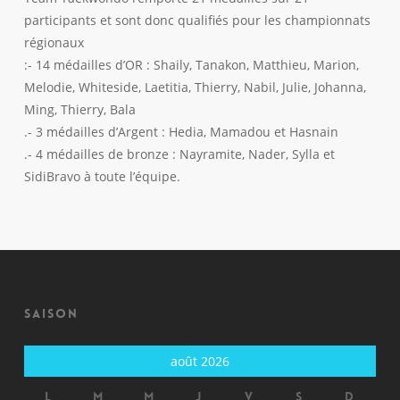
participants et sont donc qualifiés pour les championnats
régionaux
:- 14 médailles d’OR : Shaily, Tanakon, Matthieu, Marion,
Melodie, Whiteside, Laetitia, Thierry, Nabil, Julie, Johanna,
Ming, Thierry, Bala
.- 3 médailles d’Argent : Hedia, Mamadou et Hasnain
.- 4 médailles de bronze : Nayramite, Nader, Sylla et
SidiBravo à toute l’équipe.
Saison
août 2026
L
M
M
J
V
S
D