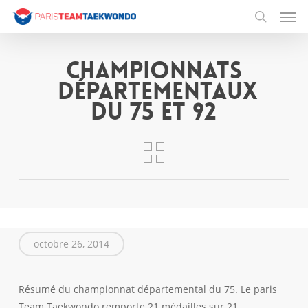
Men
Skip
to
search
main
content
Championnats
départementaux
du 75 et 92
octobre 26, 2014
Résumé du championnat départemental du 75. Le paris
Team Taekwondo remporte 21 médailles sur 21