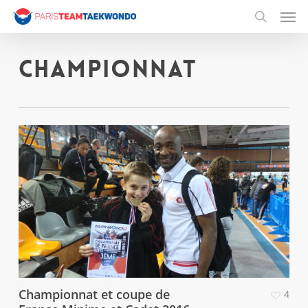
Men
Skip
to
search
main
content
Championnat
Championnat et coupe de
4