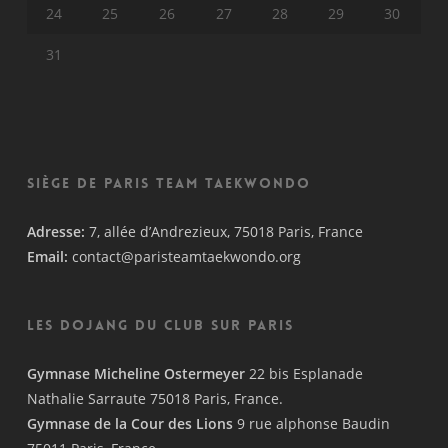
24
25
26
27
28
29
30
31
Siège de Paris Team Taekwondo
Adresse:
7, allée d’Andrezieux, 75018 Paris, France
Email:
contact@paristeamtaekwondo.org
Les Dojang du Club sur Paris
Gymnase Micheline Ostermeyer
22 bis Esplanade
Nathalie Sarraute 75018 Paris, France.
Gymnase de la Cour des Lions
9 rue alphonse Baudin