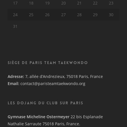
17
18
19
20
21
22
23
24
25
26
27
28
29
30
31
Siège de Paris Team Taekwondo
Adresse:
7, allée d’Andrezieux, 75018 Paris, France
Email:
contact@paristeamtaekwondo.org
Les Dojang du Club sur Paris
Gymnase Micheline Ostermeyer
22 bis Esplanade
Nathalie Sarraute 75018 Paris, France.