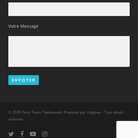
Votre Message
© 2026 Paris Team Taekwondo. Propulsé par
Utopixar
- Tous droits
réservés.
twitter
facebook
youtube
instagram