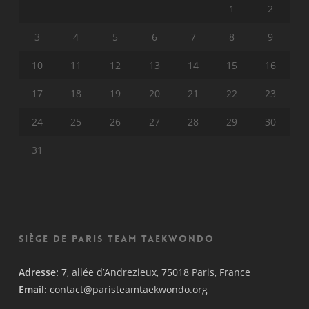
1
2
3
4
5
6
7
8
9
10
11
12
13
14
15
16
17
18
19
20
21
22
23
24
25
26
27
28
29
30
31
Siège de Paris Team Taekwondo
Adresse:
7, allée d’Andrezieux, 75018 Paris, France
Email:
contact@paristeamtaekwondo.org